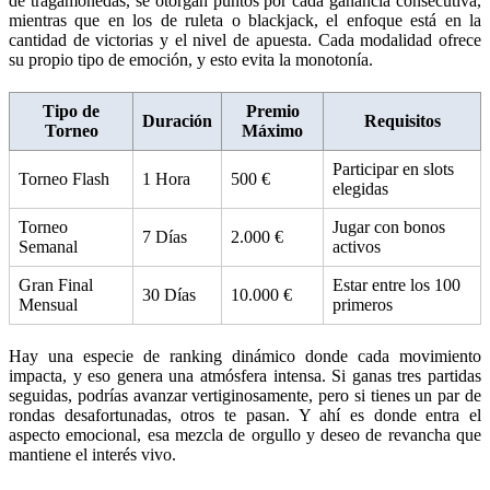
de tragamonedas, se otorgan puntos por cada ganancia consecutiva,
mientras que en los de ruleta o blackjack, el enfoque está en la
cantidad de victorias y el nivel de apuesta. Cada modalidad ofrece
su propio tipo de emoción, y esto evita la monotonía.
Tipo de
Premio
Duración
Requisitos
Torneo
Máximo
Participar en slots
Torneo Flash
1 Hora
500 €
elegidas
Torneo
Jugar con bonos
7 Días
2.000 €
Semanal
activos
Gran Final
Estar entre los 100
30 Días
10.000 €
Mensual
primeros
Hay una especie de
ranking dinámico
donde cada movimiento
impacta, y eso genera una atmósfera intensa. Si ganas tres partidas
seguidas, podrías avanzar vertiginosamente, pero si tienes un par de
rondas desafortunadas, otros te pasan. Y ahí es donde entra el
aspecto emocional, esa mezcla de orgullo y deseo de revancha que
mantiene el interés vivo.