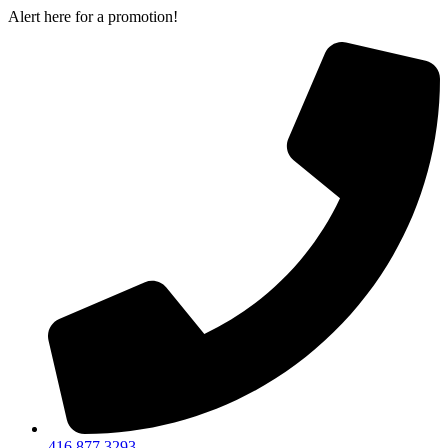
Skip
Alert here for a promotion!
to
content
416 877 3293