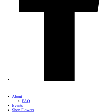
About
FAQ
Events
Shop Flowers