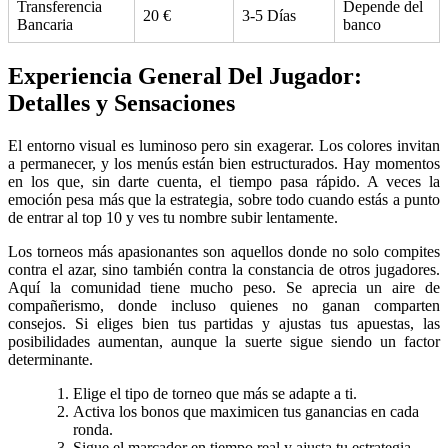
Transferencia
Depende del
20 €
3-5 Días
Bancaria
banco
Experiencia General Del Jugador:
Detalles y Sensaciones
El entorno visual es luminoso pero sin exagerar. Los colores invitan
a permanecer, y los menús están bien estructurados. Hay momentos
en los que, sin darte cuenta, el tiempo pasa rápido. A veces la
emoción pesa más que la estrategia, sobre todo cuando estás a punto
de entrar al top 10 y ves tu nombre subir lentamente.
Los torneos más apasionantes son aquellos donde no solo compites
contra el azar, sino también contra la constancia de otros jugadores.
Aquí la comunidad tiene mucho peso. Se aprecia un aire de
compañerismo, donde incluso quienes no ganan comparten
consejos. Si eliges bien tus partidas y ajustas tus apuestas, las
posibilidades aumentan, aunque la suerte sigue siendo un factor
determinante.
Elige el tipo de torneo que más se adapte a ti.
Activa los bonos que maximicen tus ganancias en cada
ronda.
Sigue el marcador en tiempo real y ajusta tu estrategia.