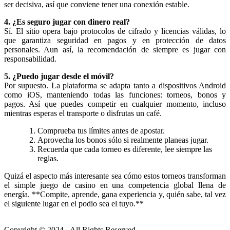
ser decisiva, así que conviene tener una conexión estable.
4. ¿Es seguro jugar con dinero real?
Sí. El sitio opera bajo protocolos de cifrado y licencias válidas, lo
que garantiza seguridad en pagos y en protección de datos
personales. Aun así, la recomendación de siempre es jugar con
responsabilidad.
5. ¿Puedo jugar desde el móvil?
Por supuesto. La plataforma se adapta tanto a dispositivos Android
como iOS, manteniendo todas las funciones: torneos, bonos y
pagos. Así que puedes competir en cualquier momento, incluso
mientras esperas el transporte o disfrutas un café.
Comprueba tus límites antes de apostar.
Aprovecha los bonos sólo si realmente planeas jugar.
Recuerda que cada torneo es diferente, lee siempre las
reglas.
Quizá el aspecto más interesante sea cómo estos torneos transforman
el simple juego de casino en una competencia global llena de
energía. **Compite, aprende, gana experiencia y, quién sabe, tal vez
el siguiente lugar en el podio sea el tuyo.**
Copyright © 2024 - All Rights Reserved