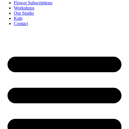
Flower Subscriptions
Workshops
Our Studio
Kids
Contact