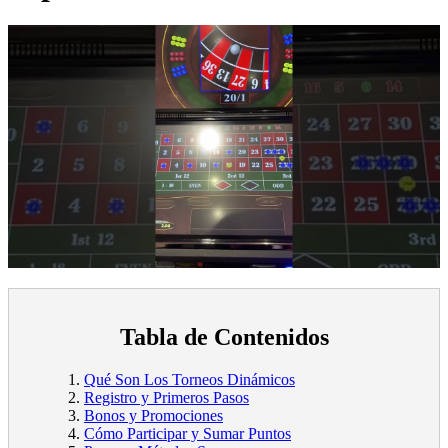
Tabla de Contenidos
Qué Son Los Torneos Dinámicos
Registro y Primeros Pasos
Bonos y Promociones
Cómo Participar y Sumar Puntos