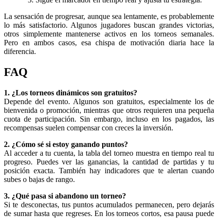
La sensación de progresar, aunque sea lentamente, es probablemente
lo más satisfactorio. Algunos jugadores buscan grandes victorias,
otros simplemente mantenerse activos en los torneos semanales.
Pero en ambos casos, esa chispa de motivación diaria hace la
diferencia.
FAQ
1. ¿Los torneos dinámicos son gratuitos?
Depende del evento. Algunos son gratuitos, especialmente los de
bienvenida o promoción, mientras que otros requieren una pequeña
cuota de participación. Sin embargo, incluso en los pagados, las
recompensas suelen compensar con creces la inversión.
2. ¿Cómo sé si estoy ganando puntos?
Al acceder a tu cuenta, la tabla del torneo muestra en tiempo real tu
progreso. Puedes ver las ganancias, la cantidad de partidas y tu
posición exacta. También hay indicadores que te alertan cuando
subes o bajas de rango.
3. ¿Qué pasa si abandono un torneo?
Si te desconectas, tus puntos acumulados permanecen, pero dejarás
de sumar hasta que regreses. En los torneos cortos, esa pausa puede