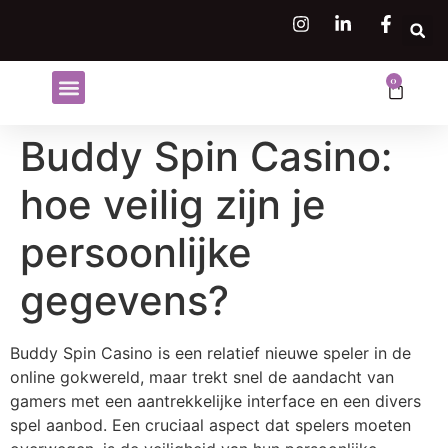
0
Shop Flowers
Flower Subscriptions
Buddy Spin Casino:
hoe veilig zijn je
persoonlijke
gegevens?
Buddy Spin Casino is een relatief nieuwe speler in de
online gokwereld, maar trekt snel de aandacht van
gamers met een aantrekkelijke interface en een divers
spel aanbod. Een cruciaal aspect dat spelers moeten