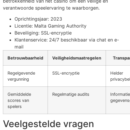
betrokkenheid van het casino om een veilige en
verantwoorde speelervaring te waarborgen.
Oprichtingsjaar: 2023
Licentie: Malta Gaming Authority
Beveiliging: SSL-encryptie
Klantenservice: 24/7 beschikbaar via chat en e-
mail
Betrouwbaarheid
Veiligheidsmaatregelen
Transpa
Regelgevende
SSL-encryptie
Helder
vergunning
privacybe
Gemiddelde
Regelmatige audits
Informatie
scores van
gegevens
spelers
Veelgestelde vragen