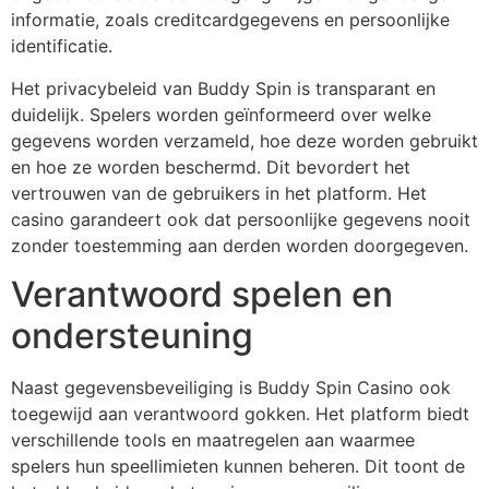
informatie, zoals creditcardgegevens en persoonlijke
identificatie.
Het privacybeleid van Buddy Spin is transparant en
duidelijk. Spelers worden geïnformeerd over welke
gegevens worden verzameld, hoe deze worden gebruikt
en hoe ze worden beschermd. Dit bevordert het
vertrouwen van de gebruikers in het platform. Het
casino garandeert ook dat persoonlijke gegevens nooit
zonder toestemming aan derden worden doorgegeven.
Verantwoord spelen en
ondersteuning
Naast gegevensbeveiliging is Buddy Spin Casino ook
toegewijd aan verantwoord gokken. Het platform biedt
verschillende tools en maatregelen aan waarmee
spelers hun speellimieten kunnen beheren. Dit toont de