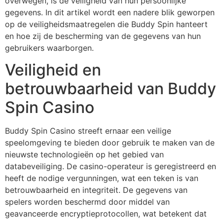
overwegen, is de veiligheid van hun persoonlijke
gegevens. In dit artikel wordt een nadere blik geworpen
op de veiligheidsmaatregelen die Buddy Spin hanteert
en hoe zij de bescherming van de gegevens van hun
gebruikers waarborgen.
Veiligheid en
betrouwbaarheid van Buddy
Spin Casino
Buddy Spin Casino streeft ernaar een veilige
speelomgeving te bieden door gebruik te maken van de
nieuwste technologieën op het gebied van
databeveiliging. De casino-operateur is geregistreerd en
heeft de nodige vergunningen, wat een teken is van
betrouwbaarheid en integriteit. De gegevens van
spelers worden beschermd door middel van
geavanceerde encryptieprotocollen, wat betekent dat