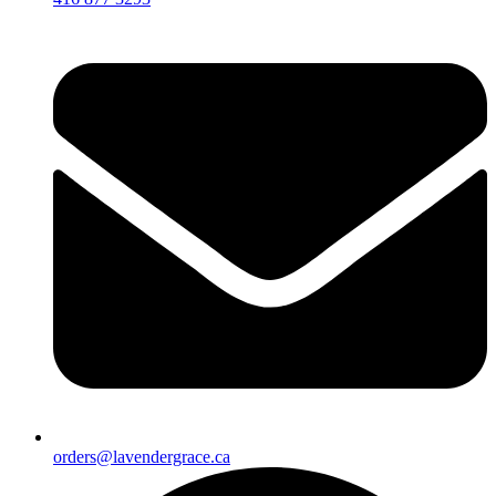
orders@lavendergrace.ca