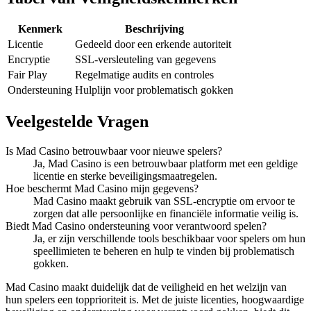
Kenmerk
Beschrijving
Licentie
Gedeeld door een erkende autoriteit
Encryptie
SSL-versleuteling van gegevens
Fair Play
Regelmatige audits en controles
Ondersteuning
Hulplijn voor problematisch gokken
Veelgestelde Vragen
Is Mad Casino betrouwbaar voor nieuwe spelers?
Ja, Mad Casino is een betrouwbaar platform met een geldige
licentie en sterke beveiligingsmaatregelen.
Hoe beschermt Mad Casino mijn gegevens?
Mad Casino maakt gebruik van SSL-encryptie om ervoor te
zorgen dat alle persoonlijke en financiële informatie veilig is.
Biedt Mad Casino ondersteuning voor verantwoord spelen?
Ja, er zijn verschillende tools beschikbaar voor spelers om hun
speellimieten te beheren en hulp te vinden bij problematisch
gokken.
Mad Casino maakt duidelijk dat de veiligheid en het welzijn van
hun spelers een topprioriteit is. Met de juiste licenties, hoogwaardige