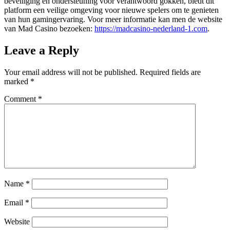
beveiliging en ondersteuning voor verantwoord gokken, biedt dit
platform een veilige omgeving voor nieuwe spelers om te genieten
van hun gamingervaring. Voor meer informatie kan men de website
van Mad Casino bezoeken:
https://madcasino-nederland-1.com
.
Leave a Reply
Your email address will not be published.
Required fields are
marked
*
Comment
*
Name
*
Email
*
Website