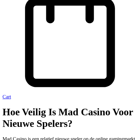
Cart
Hoe Veilig Is Mad Casino Voor
Nieuwe Spelers?
Mad Casino is een relatief nieuwe speler op de online gamingmarkt