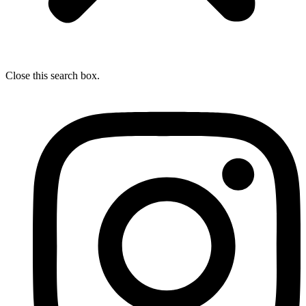
Close this search box.