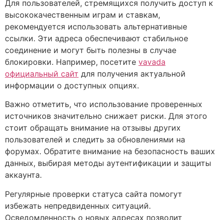
Для пользователей, стремящихся получить доступ к
высококачественным играм и ставкам,
рекомендуется использовать альтернативные
ссылки. Эти адреса обеспечивают стабильное
соединение и могут быть полезны в случае
блокировки. Например, посетите
vavada
официальный сайт
для получения актуальной
информации о доступных опциях.
Важно отметить, что использование проверенных
источников значительно снижает риски. Для этого
стоит обращать внимание на отзывы других
пользователей и следить за обновлениями на
форумах. Обратите внимание на безопасность ваших
данных, выбирая методы аутентификации и защиты
аккаунта.
Регулярные проверки статуса сайта помогут
избежать непредвиденных ситуаций.
Осведомленность о новых адресах позволит