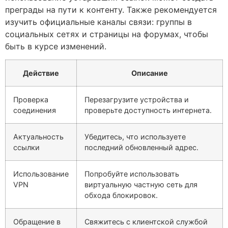
преграды на пути к контенту. Также рекомендуется
изучить официальные каналы связи: группы в
социальных сетях и страницы на форумах, чтобы
быть в курсе изменений.
Действие
Описание
Проверка
Перезагрузите устройства и
соединения
проверьте доступность интернета.
Актуальность
Убедитесь, что используете
ссылки
последний обновленный адрес.
Использование
Попробуйте использовать
VPN
виртуальную частную сеть для
обхода блокировок.
Обращение в
Свяжитесь с клиентской службой