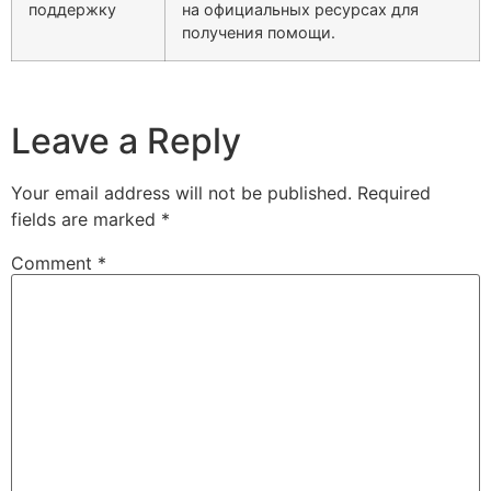
поддержку
на официальных ресурсах для
получения помощи.
Leave a Reply
Your email address will not be published.
Required
fields are marked
*
Comment
*