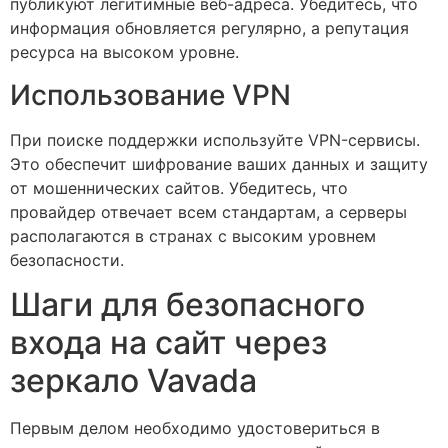
публикуют легитимные веб-адреса. Убедитесь, что
информация обновляется регулярно, а репутация
ресурса на высоком уровне.
Использование VPN
При поиске поддержки используйте VPN-сервисы.
Это обеспечит шифрование ваших данных и защиту
от мошеннических сайтов. Убедитесь, что
провайдер отвечает всем стандартам, а серверы
располагаются в странах с высоким уровнем
безопасности.
Шаги для безопасного
входа на сайт через
зеркало Vavada
Первым делом необходимо удостовериться в