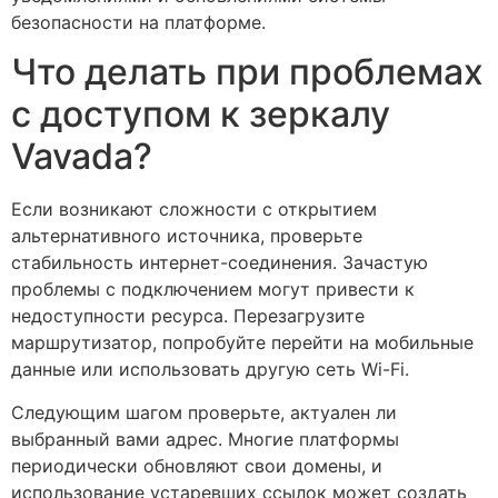
безопасности на платформе.
Что делать при проблемах
с доступом к зеркалу
Vavada?
Если возникают сложности с открытием
альтернативного источника, проверьте
стабильность интернет-соединения. Зачастую
проблемы с подключением могут привести к
недоступности ресурса. Перезагрузите
маршрутизатор, попробуйте перейти на мобильные
данные или использовать другую сеть Wi-Fi.
Следующим шагом проверьте, актуален ли
выбранный вами адрес. Многие платформы
периодически обновляют свои домены, и
использование устаревших ссылок может создать