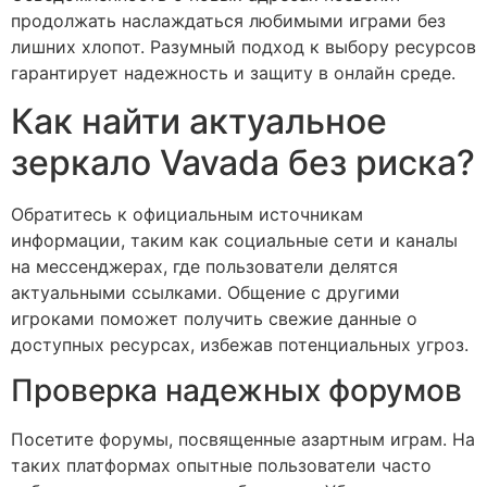
продолжать наслаждаться любимыми играми без
лишних хлопот. Разумный подход к выбору ресурсов
гарантирует надежность и защиту в онлайн среде.
Как найти актуальное
зеркало Vavada без риска?
Обратитесь к официальным источникам
информации, таким как социальные сети и каналы
на мессенджерах, где пользователи делятся
актуальными ссылками. Общение с другими
игроками поможет получить свежие данные о
доступных ресурсах, избежав потенциальных угроз.
Проверка надежных форумов
Посетите форумы, посвященные азартным играм. На
таких платформах опытные пользователи часто