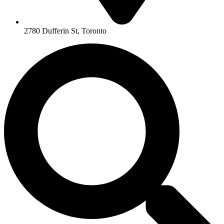
2780 Dufferin St, Toronto