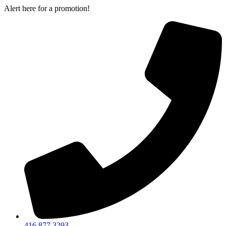
Skip
Alert here for a promotion!
to
content
416 877 3293