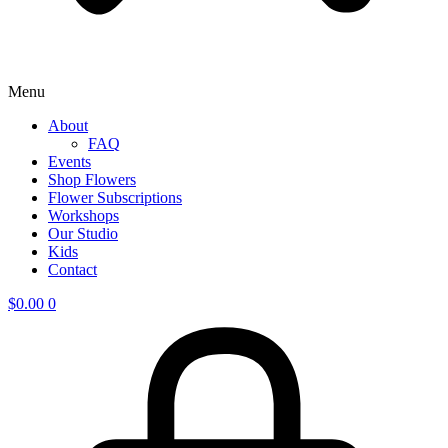
Menu
About
FAQ
Events
Shop Flowers
Flower Subscriptions
Workshops
Our Studio
Kids
Contact
$
0.00
0