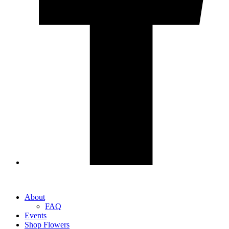
About
FAQ
Events
Shop Flowers