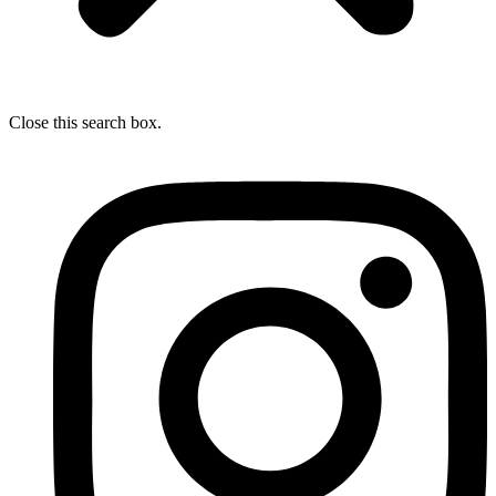
Close this search box.