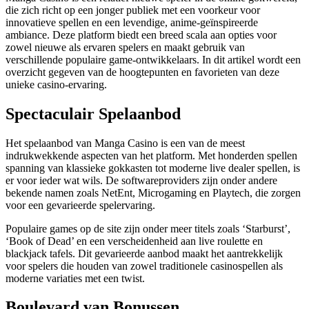
die zich richt op een jonger publiek met een voorkeur voor
innovatieve spellen en een levendige, anime-geïnspireerde
ambiance. Deze platform biedt een breed scala aan opties voor
zowel nieuwe als ervaren spelers en maakt gebruik van
verschillende populaire game-ontwikkelaars. In dit artikel wordt een
overzicht gegeven van de hoogtepunten en favorieten van deze
unieke casino-ervaring.
Spectaculair Spelaanbod
Het spelaanbod van Manga Casino is een van de meest
indrukwekkende aspecten van het platform. Met honderden spellen
spanning van klassieke gokkasten tot moderne live dealer spellen, is
er voor ieder wat wils. De softwareproviders zijn onder andere
bekende namen zoals NetEnt, Microgaming en Playtech, die zorgen
voor een gevarieerde spelervaring.
Populaire games op de site zijn onder meer titels zoals ‘Starburst’,
‘Book of Dead’ en een verscheidenheid aan live roulette en
blackjack tafels. Dit gevarieerde aanbod maakt het aantrekkelijk
voor spelers die houden van zowel traditionele casinospellen als
moderne variaties met een twist.
Boulevard van Bonussen