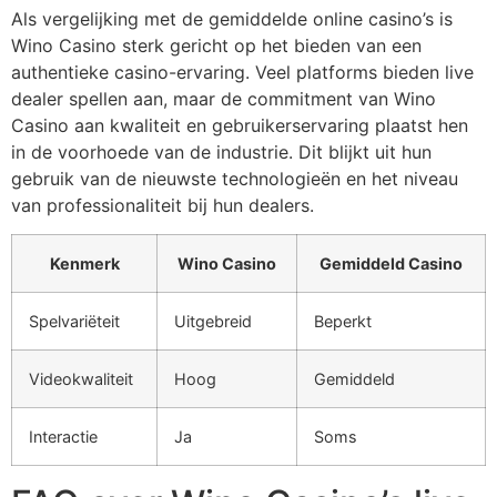
Als vergelijking met de gemiddelde online casino’s is
Wino Casino sterk gericht op het bieden van een
authentieke casino-ervaring. Veel platforms bieden live
dealer spellen aan, maar de commitment van Wino
Casino aan kwaliteit en gebruikerservaring plaatst hen
in de voorhoede van de industrie. Dit blijkt uit hun
gebruik van de nieuwste technologieën en het niveau
van professionaliteit bij hun dealers.
Kenmerk
Wino Casino
Gemiddeld Casino
Spelvariëteit
Uitgebreid
Beperkt
Videokwaliteit
Hoog
Gemiddeld
Interactie
Ja
Soms