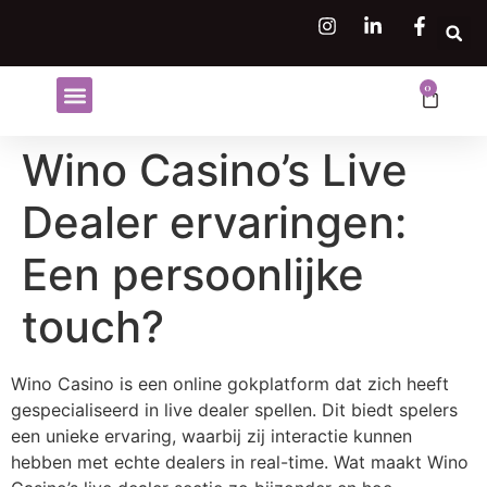
0
Shop Flowers
Flower Subscriptions
Wino Casino’s Live
Dealer ervaringen:
Een persoonlijke
touch?
Wino Casino is een online gokplatform dat zich heeft
gespecialiseerd in live dealer spellen. Dit biedt spelers
een unieke ervaring, waarbij zij interactie kunnen
hebben met echte dealers in real-time. Wat maakt Wino