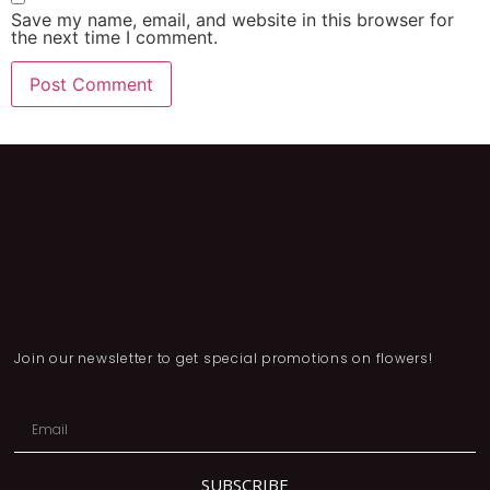
Save my name, email, and website in this browser for
the next time I comment.
Join our newsletter to get special promotions on flowers!
SUBSCRIBE