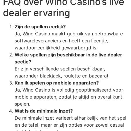
FAQ over Wino Casino’s live
dealer ervaring
Zijn de spellen eerlijk?
Ja, Wino Casino maakt gebruik van betrouwbare
softwareleveranciers en heeft een licentie,
waardoor eerlijkheid gewaarborgd is.
Welke spellen zijn beschikbaar in de live dealer
sectie?
Er zijn verschillende spellen beschikbaar,
waaronder blackjack, roulette en baccarat.
Kan ik spelen op mobiele apparaten?
Ja, Wino Casino is volledig geoptimaliseerd voor
mobiele apparaten, zodat je altijd en overal kunt
spelen.
Wat is de minimale inzet?
De minimale inzet varieert afhankelijk van het spel
en de tafel, maar er zijn opties voor zowel casual