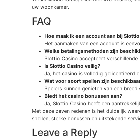
uw woonkamer.
FAQ
Hoe maak ik een account aan bij Slotti
Het aanmaken van een account is eenvou
Welke betalingsmethoden zijn beschik
Slottio Casino accepteert verschillende
Is Slottio Casino veilig?
Ja, het casino is volledig gelicentieer
Wat voor soort spellen zijn beschikbaa
Spelers kunnen genieten van een breed sc
Biedt het casino bonussen aan?
Ja, Slottio Casino heeft een aantrekke
Met deze zeven redenen is het duidelijk wa
spellen, sterke bonussen en uitstekende serv
Leave a Reply