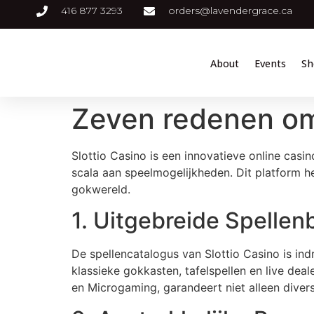
416 877 3293
orders@lavendergrace.ca
About
Events
Sh
Zeven redenen om 
Slottio Casino is een innovatieve online cas
scala aan speelmogelijkheden. Dit platform h
gokwereld.
1. Uitgebreide Spellen
De spellencatalogus van Slottio Casino is in
klassieke gokkasten, tafelspellen en live dea
en Microgaming, garandeert niet alleen diversi