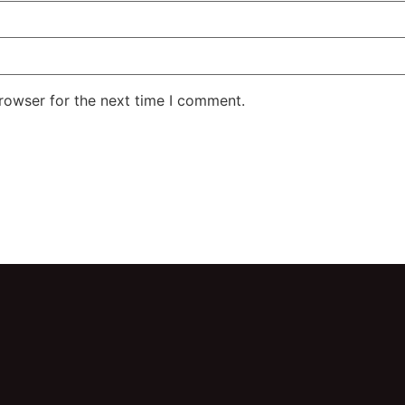
rowser for the next time I comment.