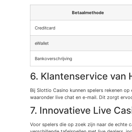
Betaalmethode
Creditcard
eWallet
Bankoverschrijving
6. Klantenservice van 
Bij Slottio Casino kunnen spelers rekenen op 
waaronder live chat en e-mail. Dit zorgt ervo
7. Innovatieve Live Cas
Voor spelers die op zoek zijn naar de echte c
verschillende tafelspellen met live dealers, i