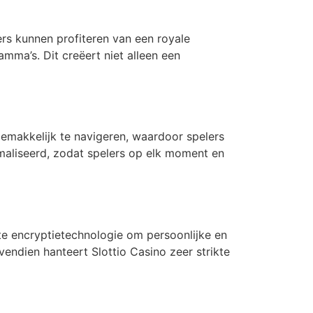
s kunnen profiteren van een royale
mma’s. Dit creëert niet alleen een
 gemakkelijk te navigeren, waardoor spelers
imaliseerd, zodat spelers op elk moment en
wste encryptietechnologie om persoonlijke en
endien hanteert Slottio Casino zeer strikte